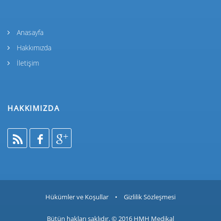
Anasayfa
Hakkımızda
İletişim
HAKKIMIZDA
Hükümler ve Koşullar
•
Gizlilik Sözleşmesi
Bütün hakları saklıdır. © 2016
HMH Medikal