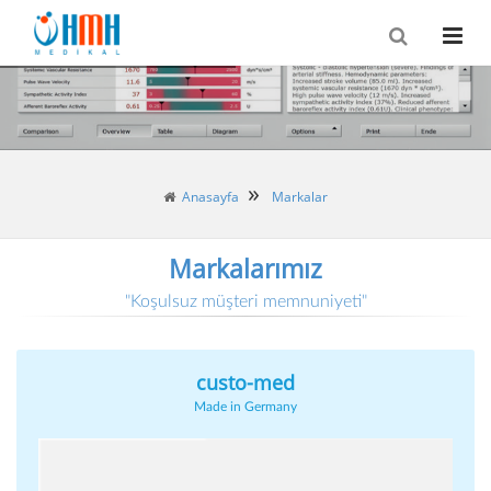
Anasayfa
Markalar
Markalarımız
"Koşulsuz müşteri memnuniyeti"
custo-med
custo-med
Made in Germany
Ürünlerimiz
Holter EKG Sistemleri
Kombin Holter Sistem