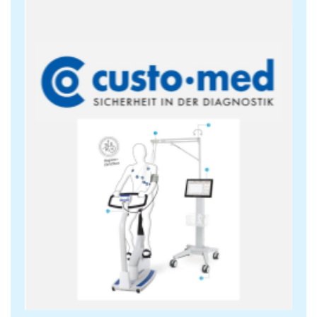
Holter Tansiyon Sistem
Efor EKG Test Sistemleri
Normal EKG Test Sistemleri
Normal/Efor Test EKG Cihazları
Hastane Bilgi Yönetim Sistemi
Kardiyak Rehabilitasyon Sistemleri
Uyku Apne Sistem
Spirometre
E-Sağlık