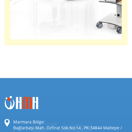
Marmara Bölge:
Bağlarbaşı Mah. Özfırat Sok.No:14 , PK:34844 Maltepe /