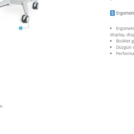
.
5
.
Ergometr
Ergometre
display, dis
Bisiklet
Düzgün o
​Performa
on