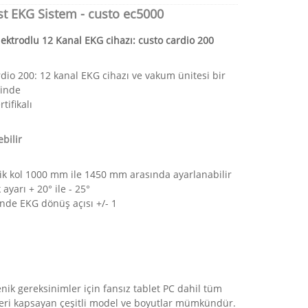
st EKG Sistem - custo ec5000
ktrodlu 12 Kanal EKG cihazı: custo cardio 200
rdio 200: 12 kanal EKG cihazı ve vakum ünitesi bir
sinde
tifikalı
bilir
ik kol 1000 mm ile 1450 mm arasında ayarlanabilir
 ayarı + 20° ile - 25°
inde EKG dönüş açısı +/- 1
nik gereksinimler için fansız tablet PC dahil tüm
eri kapsayan çeşitli model ve boyutlar mümkündür.