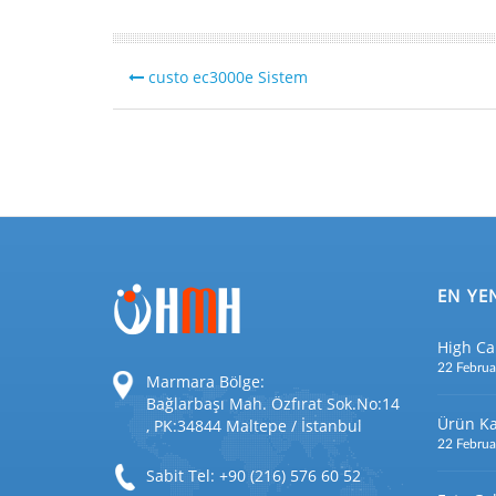
custo ec3000e Sistem
EN YE
High Ca
22 Februa
Marmara Bölge:
Bağlarbaşı Mah. Özfırat Sok.No:14
Ürün Ka
, PK:34844 Maltepe / İstanbul
22 Februa
Sabit Tel: +90 (216) 576 60 52