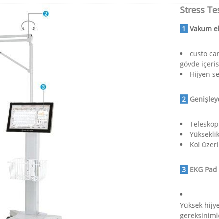
Stress Te
.
1
.
Vakum ele
custo ca
gövde içeri
Hijyen ser
.
2
.
Genişleye
Teleskop
Yükseklik
Kol üzer
.
3
.
EKG Pad
Yüksek hijye
gereksiniml