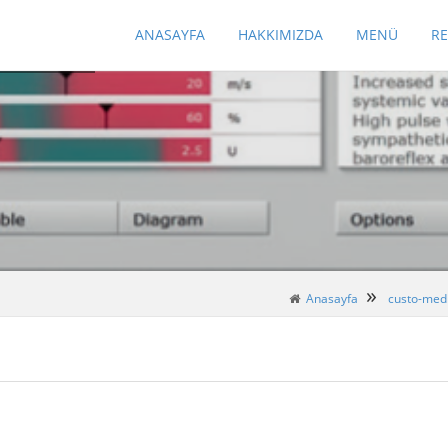
ANASAYFA
HAKKIMIZDA
MENÜ
R
Anasayfa
custo-med